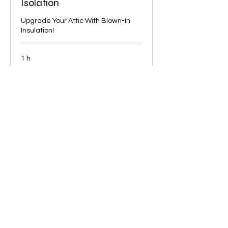
Isolation
Upgrade Your Attic With Blown-In
Insulation!
1 h
Reservar ahora
CONTÁCTENOS
Name
Email