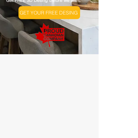
Get FREE 3D Desing before we start.
GET YOUR FREE DESING