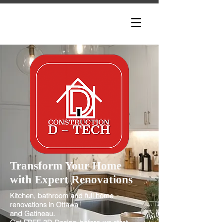
Transform Your Home
with Expert Renovations
Kitchen, bathroom and full home
renovations in Ottawa
and Gatineau
.